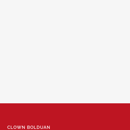
BOLDUAN UND FILINE MACHEN
ZIRKUS
...
01 Juli, 2016
BOLDUAN & FILINE UNTERWEGS
...
01 Juli, 2016
CLOWN BOLDUAN